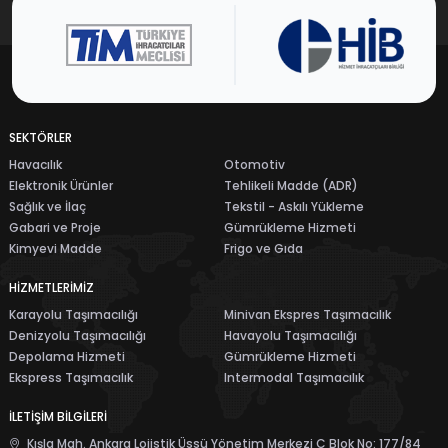
SEKTÖRLER
Havacılık
Otomotiv
Elektronik Ürünler
Tehlikeli Madde (ADR)
Sağlık ve İlaç
Tekstil - Askılı Yükleme
Gabari ve Proje
Gümrükleme Hizmeti
Kimyevi Madde
Frigo ve Gıda
HİZMETLERİMİZ
Karayolu Taşımacılığı
Minivan Ekspres Taşımacılık
Denizyolu Taşımacılığı
Havayolu Taşımacılığı
Depolama Hizmeti
Gümrükleme Hizmeti
Ekspress Taşımacılık
Intermodal Taşımacılık
İLETİŞİM BİLGİLERİ
Kışla Mah. Ankara Lojistik Üssü Yönetim Merkezi C Blok No: 177/84
Kahramankazan, Ankara TÜRKİYE
+90 850 242 9100
info@ertlojistik.com
Bu bir
firmasıdır.