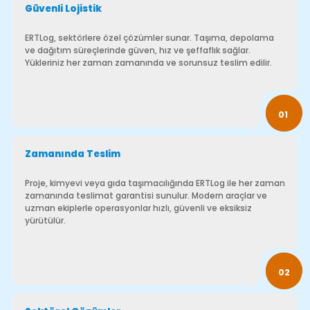
01
Zamanında Teslim
Proje, kimyevi veya gıda taşımacılığında ERTLog ile her zaman
zamanında teslimat garantisi sunulur. Modern araçlar ve
uzman ekiplerle operasyonlar hızlı, güvenli ve eksiksiz
yürütülür.
02
Sektörel Çözümler
ERTLog, tüm sektörlerin lojistik ihtiyaçlarına uygun planlama
ve taşımacılık hizmeti verir. Süreçler hızlı, güvenli ve optimize
edilmiş şekilde yürütülür; maliyetler minimize edilir, müşteri
memnuniyeti sağlanır.