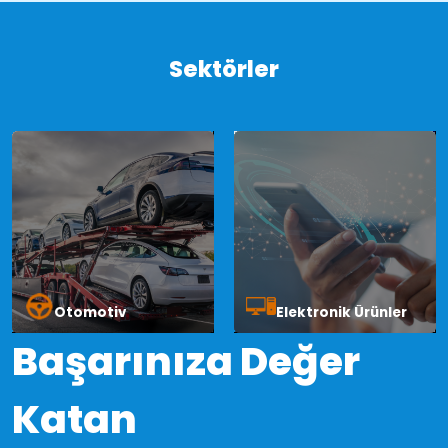
Otomotiv
Elektronik Ürünler
Başarınıza Değer
Katan
Sektörel Çözümler
ERTLog
, her sektöre özel lojistik çözümleri sunan deneyimli bir
firmadır. Frigo ve gıda taşımacılığından kimyevi ve tehlikeli madde
lojistiğine, tekstil askılı yüklemelerden proje ve gabari dışı taşımacılığa
kadar geniş bir hizmet yelpazesi ile müşterilerine kesintisiz destek
sağlar.
Zamanında teslimat, güvenli taşıma ve mevzuata
uygunluk
ilkeleri, tüm operasyonlarımızın temelini oluşturur. Modern